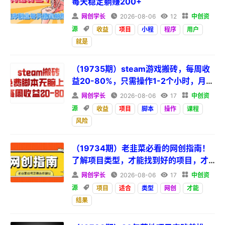
每天稳定躺赚200+

网创学长

2026-08-06

12

中创资
源

收益
项目
小程
程序
用户
就是
（19735期）steam游戏搬砖，每周收
益20-80%，只需操作1-2个小时，月入
稳稳过万，零风险长期做

网创学长

2026-08-06

17

中创资
源

收益
项目
脚本
操作
课程
风险
（19734期）老韭菜必看的网创指南！
了解项目类型，才能找到好的项目，才
能拿到想要的结果

网创学长

2026-08-06

17

中创资
源

项目
适合
类型
网创
才能
结果