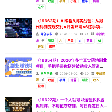
源

收益
项目
小程
程序
腾讯
这个
（19662期）AI编程8周实战营：从敲
代码到变现交付×开发环境×6练手项目×
两大主线产品×商业闭环×跨越盈利

网创学长

2026-08-02

24

中创资
源

项目
AI
产品
ai
商业
Ai
开发
编程
（19654期）2026年多个真实落地副业
项目，手把手带你搭建被动收入管道
（淘宝无人直播、海外TK拉新...

网创学长

2026-08-02

30

中创资
源

收益
项目
运营
副业
收入
被动
（19622期）一个人就可以运营多多虚
拟矩阵，不用值守店铺，每日稳定日入 1
000+