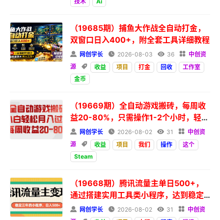
技术
Ai
（19685期）捕鱼大作战全自动打金，
双窗口日入400+，附全套工具详细教程

网创学长

2026-08-03

36

中创资
源

收益
项目
打金
回收
工作室
金币
（19669期）全自动游戏搬砖，每周收
益20-80%，只需操作1-2个小时，轻松
月入过万，上不封顶

网创学长

2026-08-02

31

中创资
源

收益
项目
我们
操作
这个
Steam
（19668期）腾讯流量主单日500+，
通过搭建实用工具类小程序，达到稳定
躺赚腾讯广告收益

网创学长

2026-08-02

31

中创资