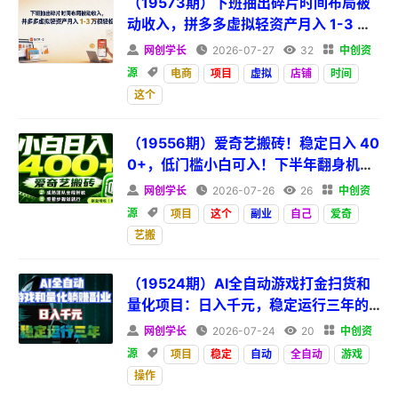
（19573期）下班抽出碎片时间布局被
动收入，拼多多虚拟轻资产月入 1-3 万
很轻松

网创学长

2026-07-27

32

中创资
源

电商
项目
虚拟
店铺
时间
这个
（19556期）爱奇艺搬砖！稳定日入 40
0+，低门槛小白可入！下半年翻身机
会，抓紧把握！

网创学长

2026-07-26

26

中创资
源

项目
这个
副业
自己
爱奇
艺搬
（19524期）AI全自动游戏打金扫货和
量化项目：日入千元，稳定运行三年的
老项目！

网创学长

2026-07-24

20

中创资
源

项目
稳定
自动
全自动
游戏
操作