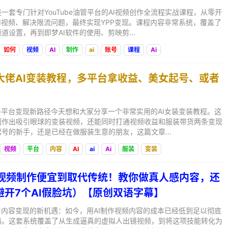
一套专门针对YouTube油管平台的AI视频创作全流程实战课程，从零开
I视频、解决限流问题，最终实现YPP变现。课程内容非常系统，覆盖了
道设置，再到即梦AI软件的使用、剪映剪...
如何
视频
AI
制作
ai
账号
课程
Ai
某大佬AI变装教程，多平台拿收益、美女起号、或者
多平台变现新路径今天想和大家分享一个非常实用的AI女装变装教程。这
制作出吸引眼球的变装视频，还能同时打通视频收益和服装带货两条变现
号的新手，还是已经在做服装生意的朋友，这篇文章...
视频
平台
内容
AI
ai
Ai
服装
变装
AI视频制作便宜到取代传统！教你做真人感内容，还
避开7个AI假脸坑）【原创双语字幕】
与内容变现的新机遇：如今，用AI制作视频内容的成本已经低到足以彻底
局。这套系统覆盖了从生成逼真的虚拟人出镜视频，到将这项技能转化为