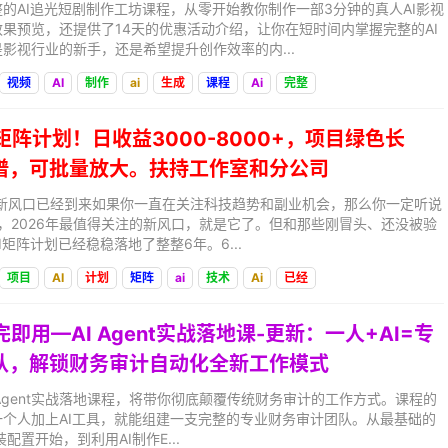
的AI追光短剧制作工坊课程，从零开始教你制作一部3分钟的真人AI影视
果预览，还提供了14天的优惠活动介绍，让你在短时间内掌握完整的AI
影视行业的新手，还是希望提升创作效率的内...
视频
AI
制作
ai
生成
课程
Ai
完整
I矩阵计划！日收益3000-8000+，项目绿色长
谱，可批量放大。扶持工作室和分公司
年的新风口已经到来如果你一直在关注科技趋势和副业机会，那么你一定听说
没错，2026年最值得关注的新风口，就是它了。但和那些刚冒头、还没被验
矩阵计划已经稳稳落地了整整6年。6...
项目
AI
计划
矩阵
ai
技术
Ai
已经
完即用—AI Agent实战落地课-更新：一人+AI=专
队，解锁财务审计自动化全新工作模式
 Agent实战落地课程，将带你彻底颠覆传统财务审计的工作方式。课程的
个人加上AI工具，就能组建一支完整的专业财务审计团队。从最基础的
p安装配置开始，到利用AI制作E...