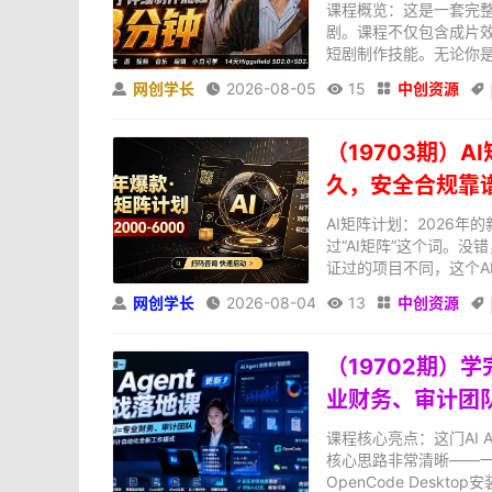
课程概览：这是一套完整
剧。课程不仅包含成片效
短剧制作技能。无论你是
网创学长
2026-08-05
15
中创资源





（19703期）A
久，安全合规靠
AI矩阵计划：2026
过“AI矩阵”这个词。
证过的项目不同，这个AI
网创学长
2026-08-04
13
中创资源





（19702期）学
业财务、审计团
课程核心亮点：这门AI
核心思路非常清晰——一
OpenCode Deskto