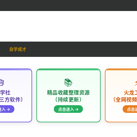
自学成才

📚
学社
精品收藏整理资源
火龙
三方软件）
（持续更新）
（全网视
入 →
点击进入 →
点击