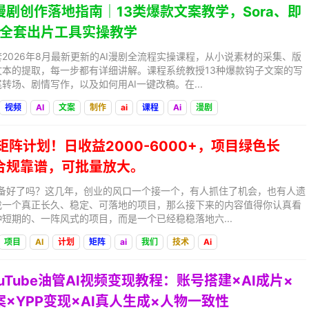
AI漫剧创作落地指南｜13类爆款文案教学，Sora、即
ge全套出片工具实操教学
2026年8月最新更新的AI漫剧全流程实操课程，从小说素材的采集、版
本的提取，每一步都有详细讲解。课程系统教授13种爆款钩子文案的写
转场、剧情写作，以及如何用AI一键改稿。在...
视频
AI
文案
制作
ai
课程
Ai
漫剧
I矩阵计划！日收益2000-6000+，项目绿色长
合规靠谱，可批量放大。
准备好了吗？这几年，创业的风口一个接一个，有人抓住了机会，也有人遗
找一个真正长久、稳定、可落地的项目，那么接下来的内容值得你认真看
短期的、一阵风式的项目，而是一个已经稳稳落地六...
项目
AI
计划
矩阵
ai
我们
技术
Ai
ouTube油管AI视频变现教程：账号搭建×AI成片×
×YPP变现×AI真人生成×人物一致性