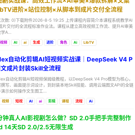
AI短剧实战课：高效工作流×AI审美×爆款拆解×文案
ibTV进阶×站位控制×从脚本到成片交付全流程
B, 下载次数: 0)下载附件2026-8-5 19:25 上传课程内容简介本课程系统教学AI
成片交付的全流程标准作业法。课程从建立高效视频工作流、提升AI审美
A...
视频
AI
ai
生成
进阶
角色
Ai
LibTV
dex自动化剪辑AI短视频实战课｜DeepSeek V4 P
图文成片封装Skill全流程
x自动化剪辑AI短视频保姆级教程，以DeepSeek V4 Pro模型为核心，
撰写、画面提示词设计，到封装本地Skill技能、调用云端图文API的全链
演示如何操作文生图工...
视频
短视
AI
ai
剪辑
课程
流程
Ai
3分钟真人AI影视剧怎么做？SD 2.0手把手完整制作
ld 14天SD 2.0/2.5无限生成