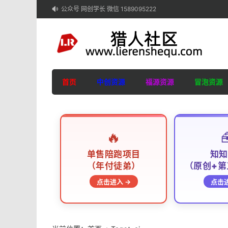
公众号 网创学长 微信 1589095222

首页
中创资源
福源资源
冒泡资源
🔥

单售陪跑项目
知知
（年付徒弟）
（原创+第
点击进入 →
点击进