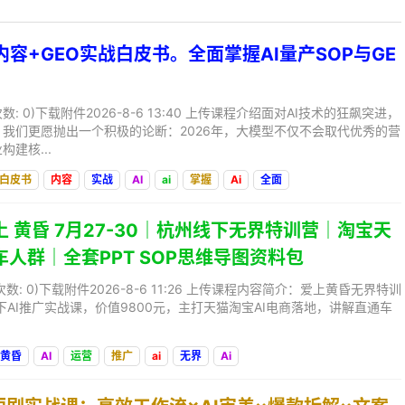
I内容+GEO实战白皮书。全面掌握AI量产SOP与GE
, 下载次数: 0)下载附件2026-8-6 13:40 上传课程介绍面对AI技术的狂飙突进，
我们更愿抛出一个积极的论断：2026年，大模型不仅不会取代优秀的营
建核...
白皮书
内容
实战
AI
ai
掌握
Ai
全面
上 黄昏 7月27-30｜杭州线下无界特训营｜淘宝天
车人群｜全套PPT SOP思维导图资料包
B, 下载次数: 0)下载附件2026-8-6 11:26 上传课程内容简介：爱上黄昏无界特训
线下AI推广实战课，价值9800元，主打天猫淘宝AI电商落地，讲解直通车
黄昏
AI
运营
推广
ai
无界
Ai