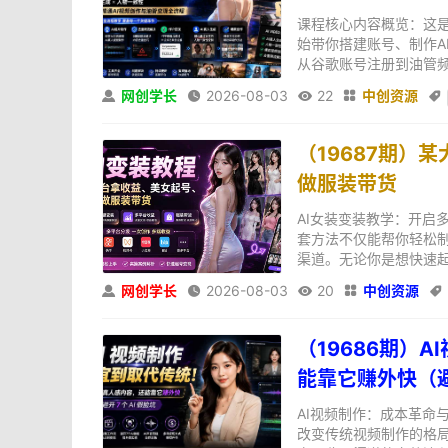
课程核心内容概览：这是
始带你搭建账号、制作A
从谷歌账号注册到油管频
网创学长
2026-08-03
22
中创资源





（19687期）
做服装带货
AI女装变装教学：开启
套方法不仅能帮你轻松
渠道。无论你是想快速起
网创学长
2026-08-03
20
中创资源





（19686期）
能靠它赚外快（
AI视频制作：成本革命
改变传统视频制作的格