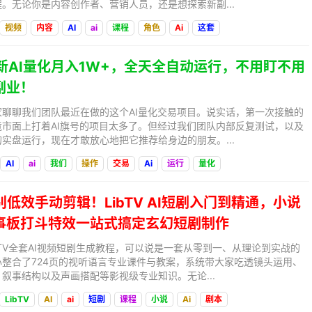
。无论你是内容创作者、营销人员，还是想探索新副...
视频
内容
AI
ai
课程
角色
Ai
这套
全新AI量化月入1W+，全天全自动运行，不用盯不用
副业！
聊聊我们团队最近在做的这个AI量化交易项目。说实话，第一次接触的
市面上打着AI旗号的项目太多了。但经过我们团队内部反复测试，以及
实盘运行，现在才敢放心地把它推荐给身边的朋友。...
AI
ai
我们
操作
交易
Ai
运行
量化
别低效手动剪辑！LibTV AI短剧入门到精通，小说
事板打斗特效一站式搞定玄幻短剧制作
bTV全套AI视频短剧生成教程，可以说是一套从零到一、从理论到实战的
整合了724页的视听语言专业课件与教案，系统带大家吃透镜头运用、
叙事结构以及声画搭配等影视级专业知识。无论...
LibTV
AI
ai
短剧
课程
小说
Ai
剧本