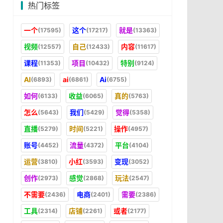
热门标签
一个
这个
就是
(17595)
(17217)
(13363)
视频
自己
内容
(12557)
(12433)
(11617)
课程
项目
特别
(11353)
(10432)
(9124)
AI
ai
Ai
(6893)
(6861)
(6755)
如何
收益
真的
(6133)
(6065)
(5763)
怎么
我们
觉得
(5643)
(5429)
(5358)
直播
时间
操作
(5279)
(5221)
(4957)
账号
流量
平台
(4452)
(4372)
(4104)
运营
小红
变现
(3810)
(3593)
(3052)
创作
感觉
玩法
(2973)
(2868)
(2547)
不需要
电商
需要
(2436)
(2401)
(2386)
工具
店铺
或者
(2314)
(2261)
(2177)