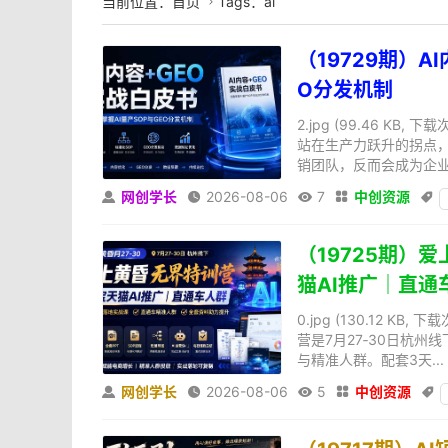
当前位置：
首页
Tags：ai

（19729期）A
O分发机制
2.jpg (99.46 KB
站在生产力跃升的拐点，
销团队，反而会成为企业构
网创学长
2026-08-06
7
中创资源





（19725期）爱
猫AI推广｜直通
0.jpg (130.12 K
营是7月27‑30日杭州
与精准人群。配套3天...
网创学长
2026-08-06
5
中创资源




