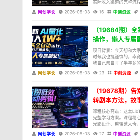
实际收入渠道的完整流程
网创学长
2026-08-03
16
中创资源





（19684期）
操作，懒人专属
项目背景：今天想和大家
时候我也挺谨慎的，毕竟
我自己亲自盯了半年多的
网创学长
2026-08-03
23
中创资源





（19678期）告
转剧本方法，故
课程核心亮点：这套Li
完整学习方案。课程精心
光影设计、剪辑蒙太奇、
网创学长
2026-08-03
27
中创资源




