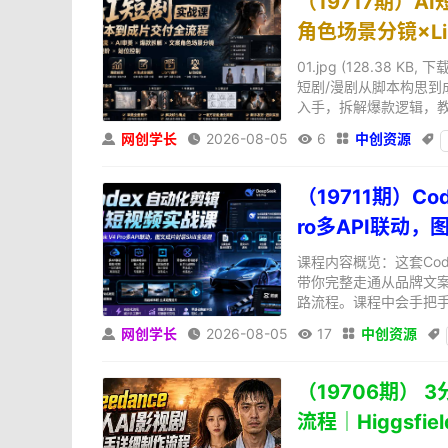
（19717期）
角色场景分镜×L
01.jpg (128.38 K
短剧/漫剧从脚本构思到
入手，拆解爆款逻辑，教学
网创学长
2026-08-05
6
中创资源





（19711期）Co
ro多API联动，
课程内容概览：这套Code
带你完整走通从品牌文案
路流程。课程中会手把手
网创学长
2026-08-05
17
中创资源





（19706期） 
流程｜Higgsfie