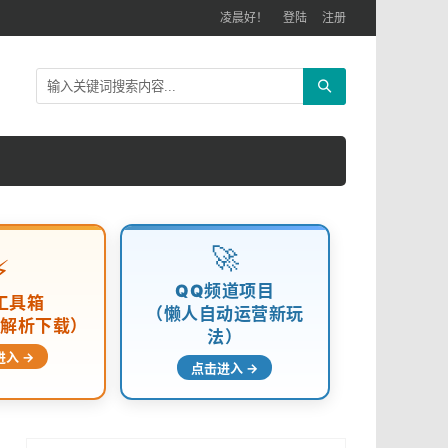
凌晨好！
登陆
注册
🚀
⚡
QQ频道项目
工具箱
（懒人自动运营新玩
频解析下载）
法）
进入 →
点击进入 →