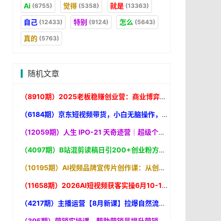
Ai
觉得
就是
(6755)
(5358)
(13363)
自己
特别
怎么
(12433)
(9124)
(5643)
真的
(5763)
随机文章
（8910期）2025老板稳赚创业营：商业博弈中高级思维和生存策略，帮助创业者快速盈利
（6184期）京东短视频带货，小白无脑操作，每天五分钟
（12059期）人生 IPO-21 天奇迹营｜超级个体升级打怪的极简地图，打通输入转化输出闭环，轻松实现认知升级
（4097期）B站混剪读稿日引200+创业粉方法4.0曝光，24年8月最新方法Ai一键操作 速
（10195期）AI视频品牌宣传片创作课：从创意到成片7步走，用AI快速打造电影质感品牌视频
（11658期）2026AI短视频获客实操6月10-14号线下营，解决视频没流量无客户难题，全套脚本模板实现流量变现
（4217期）主播运营【8月新课】拉爆自然流，做懂流量的主播新规政策下，自然流破
（395期）营销实操课，帮助营销员提升营销技能【完结】【音频+文档