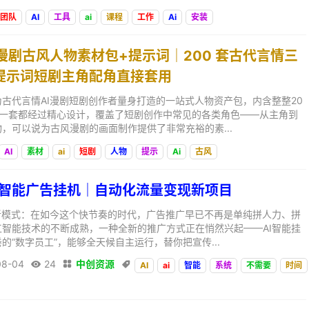
团队
AI
工具
ai
课程
工作
Ai
安装
AI漫剧古风人物素材包+提示词｜200 套古代言情三
提示词短剧主角配角直接套用
古代言情AI漫剧短剧创作者量身打造的一站式人物资产包，内含整整20
每一套都经过精心设计，覆盖了短剧创作中常见的各类角色——从主角到
，可以说为古风漫剧的画面制作提供了非常充裕的素...
AI
素材
ai
短剧
人物
提示
Ai
古风
AI 智能广告挂机｜自动化流量变现新项目
新模式：在如今这个快节奏的时代，广告推广早已不再是单纯拼人力、拼
智能技术的不断成熟，一种全新的推广方式正在悄然兴起——AI智能挂
的“数字员工”，能够全天候自主运行，替你把宣传...
08-04
24
中创资源



AI
ai
智能
系统
不需要
时间