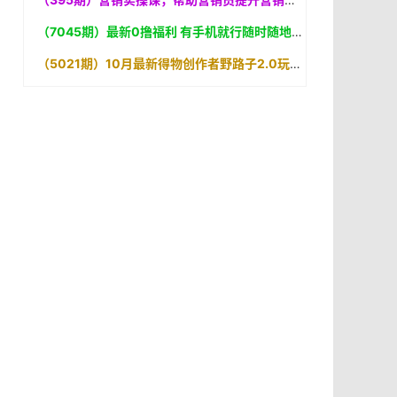
（7045期）最新0撸福利 有手机就行随时随地做 纯净无广告 边玩游戏边赚
（5021期）10月最新得物创作者野路子2.0玩法，新平台无脑搬运