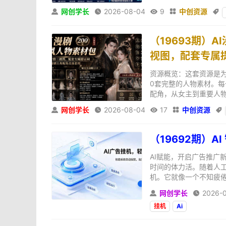
网创学长
2026-08-04
9
中创资源





（19693期）
视图，配套专属
资源概览：这套资源是为
0套完整的人物素材。
配角，从女主到重要人物
网创学长
2026-08-04
17
中创资源





（19692期）
AI赋能，开启广告推广
时间的体力活。随着人工
机。它就像一个不知疲倦
网创学长
2026-


挂机
Ai