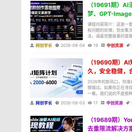
（19691期）
梦、GPT-Ima
课程内容简介：这是一套
权问题的处理，到全集文
法，涵盖完整故事的首尾
网创学长
2026-08-04
19
中创资源





（19690期）A
久，安全稳健，
2026年的新风口，你
憾错过。如果你正在寻
一看。我们说的不是那种
网创学长
2026-08-03
17
中创资源





（19689期）Y
去重限流解决方案