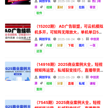

网创学长

2025-06-24

88

热门项
目

视频
素材
分享
拉新
带货
软件
（15202期） AD广告联盟，可云机模拟
机多开，可矩阵无限放大，单机单日50
0+，新手...

网创学长

2025-06-24

5

中创资
源

内容
分享
下载
图片
一张
这张
（14916期）2025商业案例大全，短视
频矩阵运营，私域裂变技巧，直播带货
策略

网创学长

2025-05-29

5

中创资
源

视频
分享
直播
私域
课程
案例
（7545期）2025商业案例大全，短视