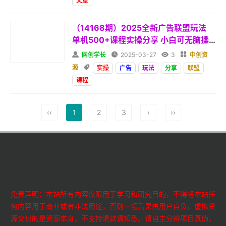
文章
（14168期）2025全新广告联盟玩法
单机500+课程实操分享 小白可无脑操
作

网创学长

2025-03-27

3

中创资
源

实操
广告
玩法
分享
联盟
课程
‹‹
1
2
3
›
››
免责声明：本站所有内容仅限用于学习和研究目的，不得将本站任
何内容用于商业或者非法用途，否则一切后果由用户自负。虚拟资
源交付的是资源本身，不支持退款请知悉。请自主分辨项目真伪，