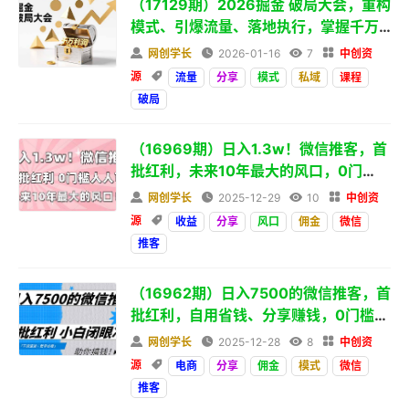
（17129期）2026掘金 破局大会，重构
模式、引爆流量、落地执行，掌握千万
利润模型，单店年收破千万！

网创学长

2026-01-16

7

中创资
源

流量
分享
模式
私域
课程
破局
（16969期）日入1.3w！微信推客，首
批红利，未来10年最大的风口，0门
槛，人人可做！

网创学长

2025-12-29

10

中创资
源

收益
分享
风口
佣金
微信
推客
（16962期）日入7500的微信推客，首
批红利，自用省钱、分享赚钱，0门槛小
白闭眼冲！

网创学长

2025-12-28

8

中创资
源

电商
分享
佣金
模式
微信
推客