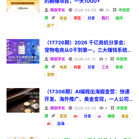
的躺赚项目，一天1000+

网创学长

2026-05-05

10

中创资
源

收益
项目
分享
我们
操作
这个
（17726期）2026 千亿商机分享会：
宠物电商从0干到第一，三大赚钱系统全
拆解，带你下场搞钱

网创学长

2026-03-21

8

中创资
源

电商
内容
分享
三大
系统
宠物
（17308期）AI编程出海掘金营：快速
开发、海外推广、美金变现，一人公司
模式，手把手带你稳定赚美金

网创学长

2026-02-05

8

中创资
源

变现
AI
分享
ai
课程
美金
Ai
出海