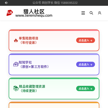
公众号 网创学长 微信 1589095222

单售陪跑项目
🔥
点击进入 →
（年付徒弟）
知知学社
🧰
点击进入 →
（原创+第三方软件）
精品收藏整理资源
📚
点击进入 →
（持续更新）