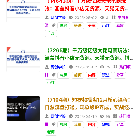
（14643期）千万级亿级大佬电商玩
法：涵盖抖音小店无货源、天猫无货
源、拼多多无货...

网创学长

2025-05-02

3

中创资
源

电商
玩法
分享
小红
卖家
千万
（7265期）千万级亿级大佬电商玩法：
涵盖抖音小店无货源、天猫无货源、拼
多多无货

网创学长

2025-05-02

79

热门项
目

电商
如何
内容
玩法
分享
小红
（7104期）短视频操盘12月核心课程：
自然流量打通，现象级IP养成，实战经
验分享

网创学长

2025-04-19

95

热门项
目

视频
流量
内容
短视
分享
老师