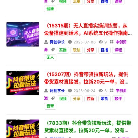
目

视频
流量
分享
直播
课程
健康
（15315期）无人直播实操训练营，从
设备搭建到话术，AI系统五代操作指南
(7月更新)

网创学长

2025-07-06

9

中创资
源

实操
玩法
分享
直播
课程
无人
（15207期）抖音带货拉新玩法，提供
带货素材直接发，拉新20元一单，没有
门槛

网创学长

2025-06-24

6

中创资
源

视频
分享
拉新
带货
软件
音带
（7833期）抖音带货拉新玩法，提供带
货素材直接发，拉新20元一单，没有门
槛