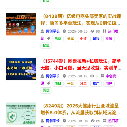
亿级
（8438期）亿级电商头部卖家的实战课
程：涵盖多平台玩法，实现从0到亿级规
模的跃迁

网创学长

2025-08-25

96

热门项
目

电商
分享
小红
课程
卖家
亿级
（15744期）网盘拉新+私域玩法，简单
无脑，小白可做，当天见收益，实测单
日可破千

网创学长

2025-08-19

8

中创资
源

项目
平台
分享
推广
用户
网盘
（8249期）2025大健康行业全域流量
增长8.0体系，从流量获取到私域沉淀的
完整商业闭环

网创学长

2025-08-06

89

热门项