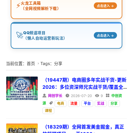
火龙工具箱
⚡
点击进入 →
（全网视频解析下载）
QQ频道项目
🚀
点击进入 →
（懒人自动运营新玩法）
当前位置：
首页
Tags：分享

（19447期）电商圈多年实战干货-更新
2026：多位资深师兄实战干货/覆盖全
域平台，中小卖家可复制的盈利指南

网创学长

2026-07-20

9

中创资
源

电商
流量
平台
实战
分享
课程
（18329期）全网首发美金掘金，真正