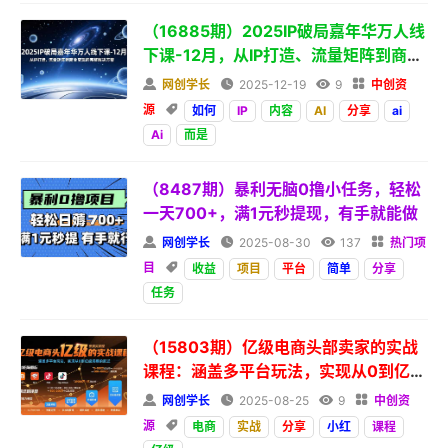
（16885期）2025IP破局嘉年华万人线
下课-12月，从IP打造、流量矩阵到商业
变现的完整解决方案

网创学长

2025-12-19

9

中创资
源

如何
IP
内容
AI
分享
ai
Ai
而是
（8487期）暴利无脑0撸小任务，轻松
一天700+，满1元秒提现，有手就能做

网创学长

2025-08-30

137

热门项
目

收益
项目
平台
简单
分享
任务
（15803期）亿级电商头部卖家的实战
课程：涵盖多平台玩法，实现从0到亿级
规模的跃迁

网创学长

2025-08-25

9

中创资
源

电商
实战
分享
小红
课程