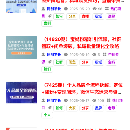
频矩阵运营，私域裂变技巧，直播带货
策略

网创学长

2025-05-29

96

热门项
目

如何
分享
直播
私域
课程
案例
（14820期）宝妈粉精准引流课，社群
猎取+闲鱼爆破，私域批量转化全攻略

网创学长

2025-05-19

5

中创资
源

社群
闲鱼
分享
私域
宝妈
她们
（7425期）个人品牌全流程拆解：定位
+涨粉+变现闭环，微信生态运营与资源
整合

网创学长

2025-05-17

109

热门项
目

如何
大家
分享
品牌
老师
个人