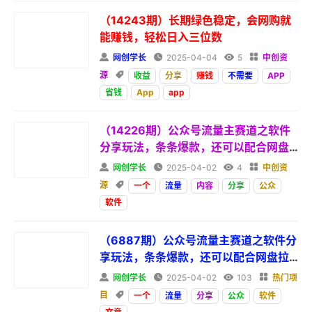
（14243期）长期绿色稳定，会网购就
能赚钱，轻松日入三位数

网创学长

2025-04-04

5

中创资
源

收益
分享
赚钱
不需要
APP
省钱
App
app
（14226期）公众号流量主赛道之软件
分享玩法，条条爆款，还可以配合网盘
拉新

网创学长

2025-04-02

4

中创资
源

一个
流量
内容
分享
公众
软件
（6887期）公众号流量主赛道之软件分
享玩法，条条爆款，还可以配合网盘拉
新

网创学长

2025-04-02

103

热门项
目

一个
流量
分享
公众
软件